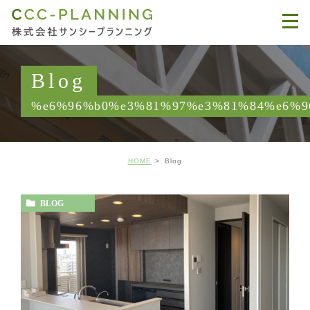
Blog
%e6%96%b0%e3%81%97%e3%81%84%e6%9
HOME
Blog
BLOG