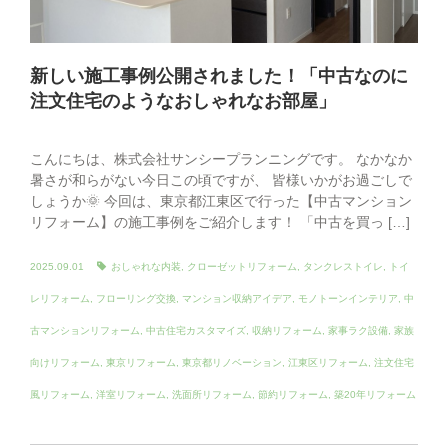
新しい施工事例公開されました！「中古なのに
注文住宅のようなおしゃれなお部屋」
こんにちは、株式会社サンシープランニングです。 なかなか
暑さが和らがない今日この頃ですが、 皆様いかがお過ごしで
しょうか🌞 今回は、東京都江東区で行った【中古マンション
リフォーム】の施工事例をご紹介します！ 「中古を買っ […]
2025.09.01
おしゃれな内装
,
クローゼットリフォーム
,
タンクレストイレ
,
トイ
レリフォーム
,
フローリング交換
,
マンション収納アイデア
,
モノトーンインテリア
,
中
古マンションリフォーム
,
中古住宅カスタマイズ
,
収納リフォーム
,
家事ラク設備
,
家族
向けリフォーム
,
東京リフォーム
,
東京都リノベーション
,
江東区リフォーム
,
注文住宅
風リフォーム
,
洋室リフォーム
,
洗面所リフォーム
,
節約リフォーム
,
築20年リフォーム