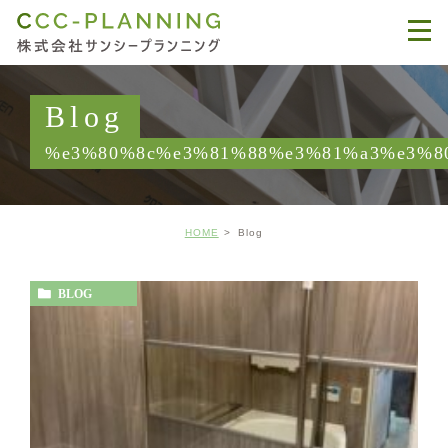
Blog
%e3%80%8c%e3%81%88%e3%81%a3%e3%8
HOME
Blog
BLOG