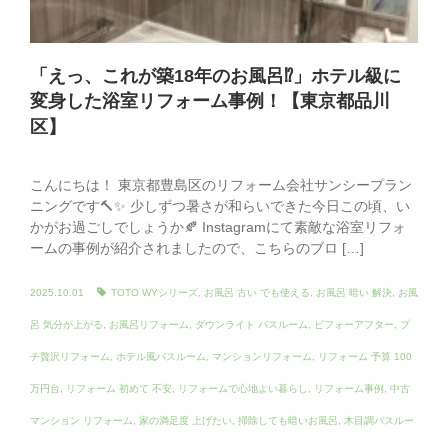
「えっ、これが築18年のお風呂⁉」ホテル級に
変身した浴室リフォーム事例！【東京都品川
区】
こんにちは！ 東京都豊島区のリフォーム会社サンシープラン
ニングです🔨✨ 少しずつ暑さが和らいできた今日この頃、い
かがお過ごしでしょうか🍂 Instagramにて素敵な浴室リフォ
ームの事例が紹介されましたので、こちらのブロ […]
2025.10.01
TOTO WYシリーズ
,
お風呂 古い でも使える
,
お風呂 暗い 解決
,
お風
呂 気分が上がる
,
お風呂リフォーム
,
ダウンライト バスルーム
,
ビフォーアフター
,
プ
チ贅沢リフォーム
,
ホテル風バスルーム
,
マンションリフォーム
,
リフォーム 予算 100
万円台
,
リフォーム 初めて 不安
,
リフォームで心地よい暮らし
,
リフォーム事例
,
中古
マンション リフォーム
,
家の満足度 上げたい
,
掃除しても暗いお風呂
,
木目調バスルー