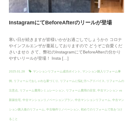
InstagramにてBeforeAfterのリールが登場
寒い日が続きますが皆様いかがお過ごしでしょうか⛄ コロナ
やインフルエンザが蔓延しておりますので どうぞご自愛くだ
さいませ⛄ さて、弊社のInstagramにてBeforeAfterの分かり
やすいリールが登場！ Insta […]
2025.01.28
マンションリフォーム成功ポイント
,
マンション購入リフォーム事
例
,
リフォームでおしゃれな家づくり
,
リフォームに悩む方へアドバイス
,
リフォームの
注意点
,
リフォーム費用シミュレーション
,
リフォーム費用の目安
,
中古マンション vs
新築住宅
,
中古マンションリノベーションプラン
,
中古マンションリフォーム
,
中古マン
ション購入後のリフォーム
,
中古物件リノベーション
,
初めてのリフォームで気をつけ
ること