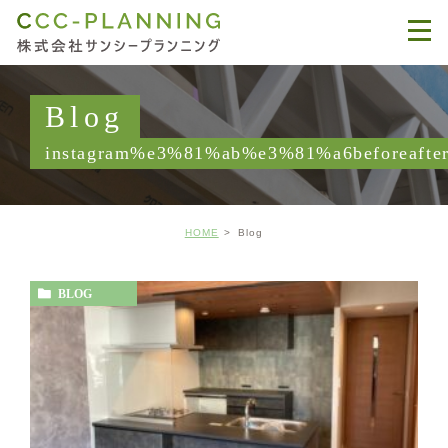
Blog
instagram%e3%81%ab%e3%81%a6beforea
HOME
Blog
BLOG