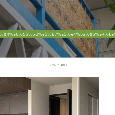
%84%e6%96%bd%e5%b7%a5%e4%ba%8b%e4%be
HOME
Blog