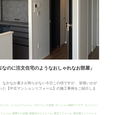
古なのに注文住宅のようなおしゃれなお部屋」
 なかなか暑さが和らがない今日この頃ですが、 皆様いかが
行った【中古マンションリフォーム】の施工事例をご紹介しま
ストイレ
,
トイレリフォーム
,
フローリング交換
,
マンション収納アイデア
,
モノトーン
リフォーム
,
家事ラク設備
,
家族向けリフォーム
,
東京リフォーム
,
東京都リノベーショ