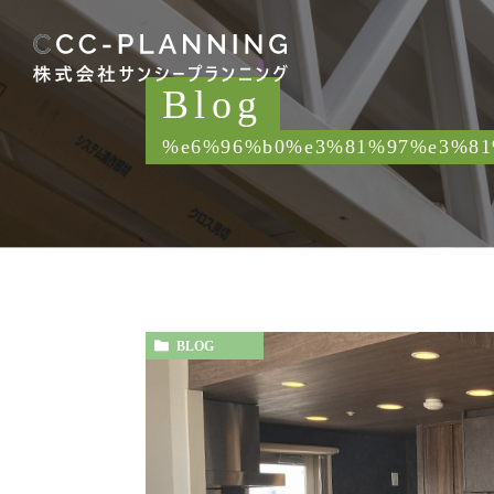
Blog
%e6%96%b0%e3%81%97%e3%81
BLOG