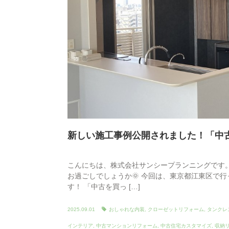
新しい施工事例公開されました！「中
こんにちは、株式会社サンシープランニングです。
お過ごしでしょうか🌞 今回は、東京都江東区で
す！ 「中古を買っ […]
2025.09.01
おしゃれな内装
,
クローゼットリフォーム
,
タンクレ
インテリア
,
中古マンションリフォーム
,
中古住宅カスタマイズ
,
収納