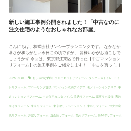
新しい施工事例公開されました！「中古なのに
注文住宅のようなおしゃれなお部屋」
こんにちは、株式会社サンシープランニングです。 なかなか
暑さが和らがない今日この頃ですが、 皆様いかがお過ごしで
しょうか🌞 今回は、東京都江東区で行った【中古マンション
リフォーム】の施工事例をご紹介します！ 「中古を買っ […]
2025.09.01
おしゃれな内装
,
クローゼットリフォーム
,
タンクレストイレ
,
トイ
レリフォーム
,
フローリング交換
,
マンション収納アイデア
,
モノトーンインテリア
,
中
古マンションリフォーム
,
中古住宅カスタマイズ
,
収納リフォーム
,
家事ラク設備
,
家族
向けリフォーム
,
東京リフォーム
,
東京都リノベーション
,
江東区リフォーム
,
注文住宅
風リフォーム
,
洋室リフォーム
,
洗面所リフォーム
,
節約リフォーム
,
築20年リフォーム