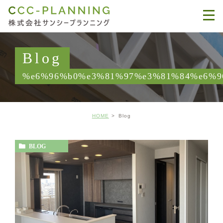
Blog
%e6%96%b0%e3%81%97%e3%81%84%e6%9
HOME
Blog
BLOG