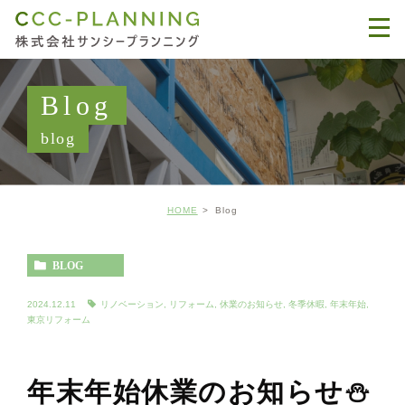
Blog
blog
HOME
Blog
BLOG
2024.12.11
リノベーション
,
リフォーム
,
休業のお知らせ
,
冬季休暇
,
年末年始
,
東京リフォーム
年末年始休業のお知らせ⛄