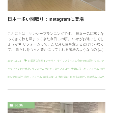
日本一多い間取り：Instagramに登場
こんにちは！サンシープランニングです。 最近一気に寒くな
ってきて秋も深まってきた今日この頃。 いかがお過ごしでし
ょうか🍁 リフォームって、ただ見た目を変えるだけじゃなく
て、 暮らしをもっと豊かにしてくれる魔法のようなもの […]
2024.11.11
お洒落な和室インテリア
,
ライフスタイルに合わせた設計
,
リビング
とキッチンの一体化
,
リフォーム後のアフターフォロー
,
予算に応じたリフォーム
,
効率
的な動線設計
,
和室リフォーム
,
環境に優しい素材選び
,
自然光の活用
,
開放感あるLDK
BLOG