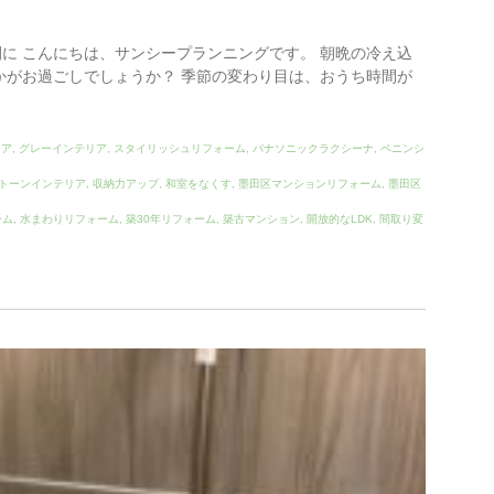
に こんにちは、サンシープランニングです。 朝晩の冷え込
かがお過ごしでしょうか？ 季節の変わり目は、おうち時間が
ィア
,
グレーインテリア
,
スタイリッシュリフォーム
,
パナソニックラクシーナ
,
ペニンシ
トーンインテリア
,
収納力アップ
,
和室をなくす
,
墨田区マンションリフォーム
,
墨田区
ーム
,
水まわりリフォーム
,
築30年リフォーム
,
築古マンション
,
開放的なLDK
,
間取り変