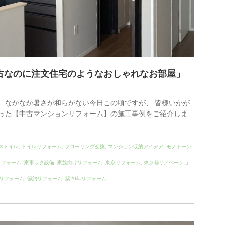
古なのに注文住宅のようなおしゃれなお部屋」
 なかなか暑さが和らがない今日この頃ですが、 皆様いかが
行った【中古マンションリフォーム】の施工事例をご紹介しま
ストイレ
,
トイレリフォーム
,
フローリング交換
,
マンション収納アイデア
,
モノトーン
リフォーム
,
家事ラク設備
,
家族向けリフォーム
,
東京リフォーム
,
東京都リノベーショ
リフォーム
,
節約リフォーム
,
築20年リフォーム