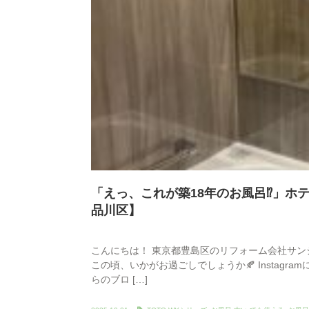
「えっ、これが築18年のお風呂⁉」ホ
品川区】
こんにちは！ 東京都豊島区のリフォーム会社サン
この頃、いかがお過ごしでしょうか🍂 Instag
らのブロ […]