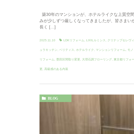
築30年のマンションが、ホテルライクな上質空間
みが少しずつ厳しくなってきましたが、皆さまい
長く […]
2025.11.10
LDKリフォーム
,
LIXILルミシス
,
クリナップセレヴ
ュラキッチン
,
ベリティス
,
ホテルライク
,
マンションリフォーム
,
モノ
リフォーム
,
墨田区間取り変更
,
大理石調フローリング
,
東京都リフォ
更
,
高級感のある内装
BLOG