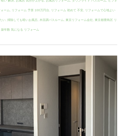
 暗い 解決
,
お風呂 気分が上がる
,
お風呂リフォーム
,
ダウンライト バスルーム
,
ビフォ
フォーム
,
リフォーム 予算 100万円台
,
リフォーム 初めて 不安
,
リフォームで心地よい
たい
,
掃除しても暗いお風呂
,
木目調バスルーム
,
東京リフォーム会社
,
東京都豊島区 リ
,
築年数 気になる リフォーム