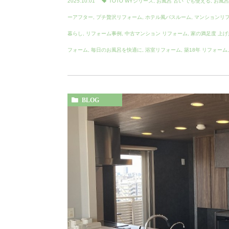
2025.10.01
TOTO WYシリーズ
,
お風呂 古い でも使える
,
お風呂
ーアフター
,
プチ贅沢リフォーム
,
ホテル風バスルーム
,
マンションリ
暮らし
,
リフォーム事例
,
中古マンション リフォーム
,
家の満足度 上げ
フォーム
,
毎日のお風呂を快適に
,
浴室リフォーム
,
築18年 リフォーム
BLOG