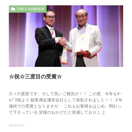
UNCLASSIFIED
☆祝☆三度目の受賞☆
久々の更新です、そして良いご報告が！！ この度、今年もﾎｰ
ﾑﾌﾟﾛ様より 顧客満足優良会社として表彰されました！！ ３年
連続での受賞となりますが、 これもお客様をはじめ、関わっ
て下さっている 皆様のおかげだと実感しており […]
2019.07.01