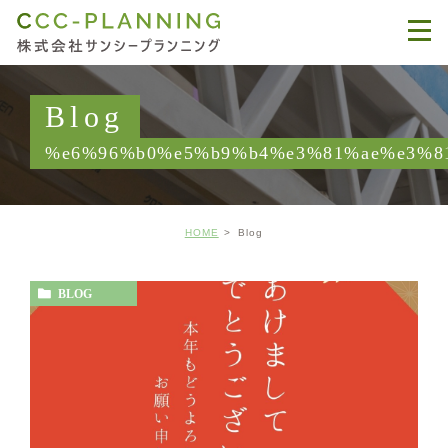
Blog
%e6%96%b0%e5%b9%b4%e3%81%ae%e3%8
HOME
Blog
BLOG