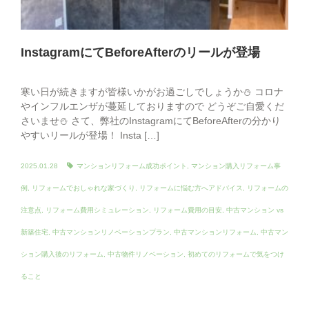
InstagramにてBeforeAfterのリールが登場
寒い日が続きますが皆様いかがお過ごしでしょうか⛄ コロナ
やインフルエンザが蔓延しておりますので どうぞご自愛くだ
さいませ⛄ さて、弊社のInstagramにてBeforeAfterの分かり
やすいリールが登場！ Insta […]
2025.01.28
マンションリフォーム成功ポイント
,
マンション購入リフォーム事
例
,
リフォームでおしゃれな家づくり
,
リフォームに悩む方へアドバイス
,
リフォームの
注意点
,
リフォーム費用シミュレーション
,
リフォーム費用の目安
,
中古マンション vs
新築住宅
,
中古マンションリノベーションプラン
,
中古マンションリフォーム
,
中古マン
ション購入後のリフォーム
,
中古物件リノベーション
,
初めてのリフォームで気をつけ
ること