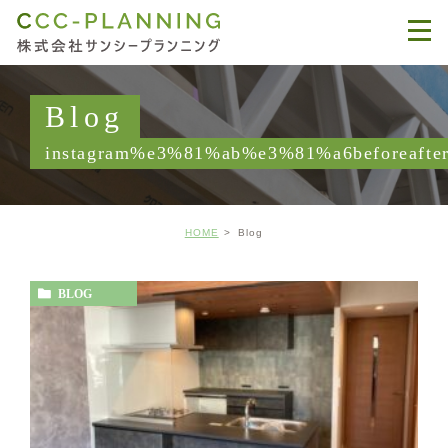
Blog
instagram%e3%81%ab%e3%81%a6beforea
HOME
Blog
BLOG