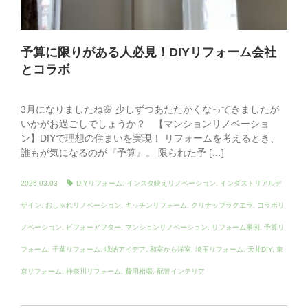
予算に限りがある人必見！DIYリフォーム会社
とコラボ
3月になりましたね🌸 少しずつあたたかくなってきましたが
いかがお過ごしでしょうか？ 【マンションリノベーショ
ン】DIYで理想の住まいを実現！ リフォームを考えるとき、
誰もが気になるのが『予算』。 限られた予 […]
2025.03.03
DIYリフォーム
,
インスタ映えリノベーション
,
インダストリアルデ
ザイン
,
おしゃれリノベーション
,
キッチンリフォーム
,
クリナップラクエラ
,
コラボリ
ノベーション
,
ビフォーアフター
,
マンションリノベーション
,
リフォーム事例
,
予算リ
フォーム
,
千葉リフォーム
,
収納アイデア
,
和室から洋室
,
埼玉リフォーム
,
天井DIY
,
東
京リフォーム
,
神奈川リフォーム
,
費用相場
,
配管インテリア