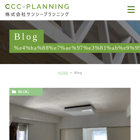
Blog
%e4%ba%88%e7%ae%97%e3%81%ab%e9%9
HOME
Blog
BLOG